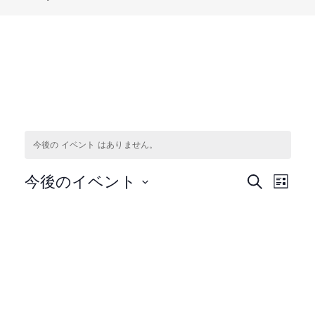
今後の イベント はありません。
イ
イ
今後のイベント
検
リ
索
日
ベ
ス
ベ
付
ト
ン
を
表
ン
選
示
ト
択
ト
ビ