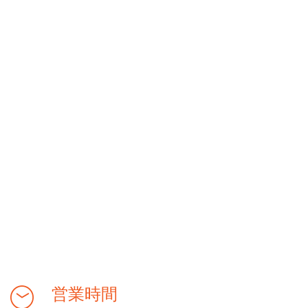
ュ
を
ー
検
ナ
索
ビ
ゲ
し
ー
て
シ
ナ
ョ
ビ
ン
ゲ
営業時間
ー